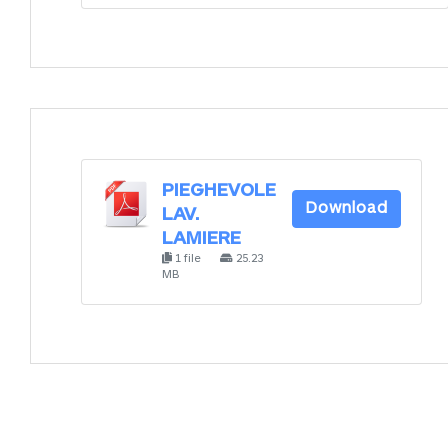
PIEGHEVOLE
Download
LAV.
LAMIERE
1 file
25.23
MB